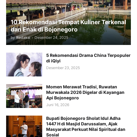
10 Rekomendasi Tempat Kuliner Terkenal
dan Enak di Bojonegoro
by
Redaksi
-
Desember 24, 2025
5 Rekomendasi Drama China Terpopuler
di iQiyi
Desember 23, 2025
Momen Merawat Tradisi, Ruwatan
Murwakala 2026 Digelar di Kayangan
Api Bojonegoro
Juni 16, 2026
Bupati Bojonegoro Sholat Idul Adha
1447 H di Masjid Darussalam, Ajak
Masyarakat Perkuat Nilai Spiritual dan
Sosial