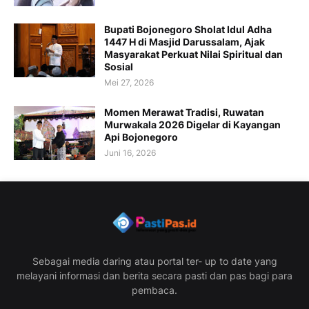
Bupati Bojonegoro Sholat Idul Adha
1447 H di Masjid Darussalam, Ajak
Masyarakat Perkuat Nilai Spiritual dan
Sosial
Mei 27, 2026
Momen Merawat Tradisi, Ruwatan
Murwakala 2026 Digelar di Kayangan
Api Bojonegoro
Juni 16, 2026
Sebagai media daring atau portal ter- up to date yang
melayani informasi dan berita secara pasti dan pas bagi para
pembaca.