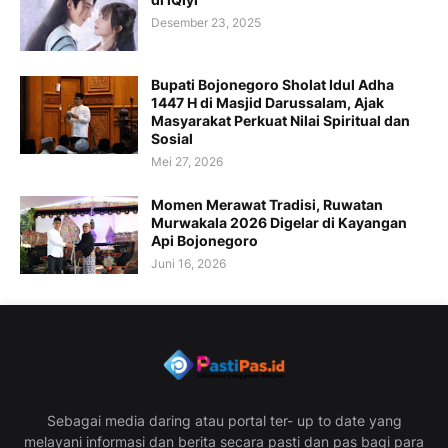
Desember 23, 2025
Bupati Bojonegoro Sholat Idul Adha
1447 H di Masjid Darussalam, Ajak
Masyarakat Perkuat Nilai Spiritual dan
Sosial
Mei 27, 2026
Momen Merawat Tradisi, Ruwatan
Murwakala 2026 Digelar di Kayangan
Api Bojonegoro
Juni 16, 2026
Sebagai media daring atau portal ter- up to date yang
melayani informasi dan berita secara pasti dan pas bagi para