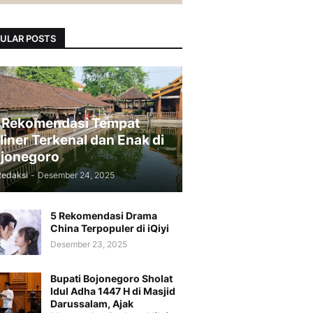
ULAR POSTS
 Rekomendasi Tempat
liner Terkenal dan Enak di
jonegoro
Redaksi
-
Desember 24, 2025
5 Rekomendasi Drama
China Terpopuler di iQiyi
Desember 23, 2025
Bupati Bojonegoro Sholat
Idul Adha 1447 H di Masjid
Darussalam, Ajak