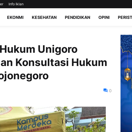
er
Info Iklan
EKONMI
KESEHATAN
PENDIDIKAN
OPINI
PERIS
 Hukum Unigoro
nan Konsultasi Hukum
Bojonegoro
0