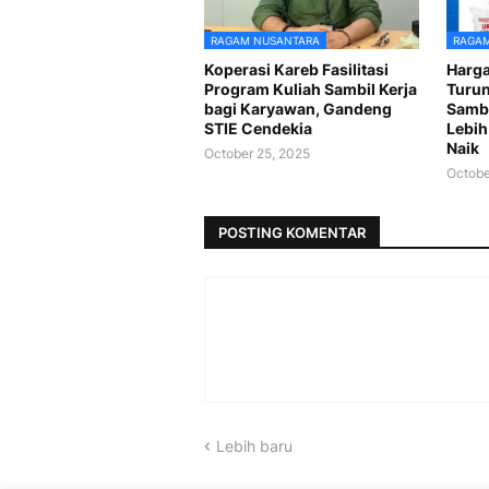
RAGAM NUSANTARA
RAGAM
Koperasi Kareb Fasilitasi
Harga
Program Kuliah Sambil Kerja
Turun
bagi Karyawan, Gandeng
Sambu
STIE Cendekia
Lebih
Naik
October 25, 2025
Octobe
POSTING KOMENTAR
Lebih baru