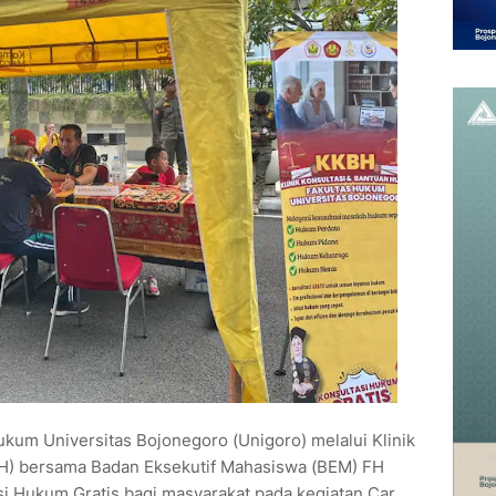
ukum Universitas Bojonegoro (Unigoro) melalui Klinik
H) bersama Badan Eksekutif Mahasiswa (BEM) FH
i Hukum Gratis bagi masyarakat pada kegiatan Car