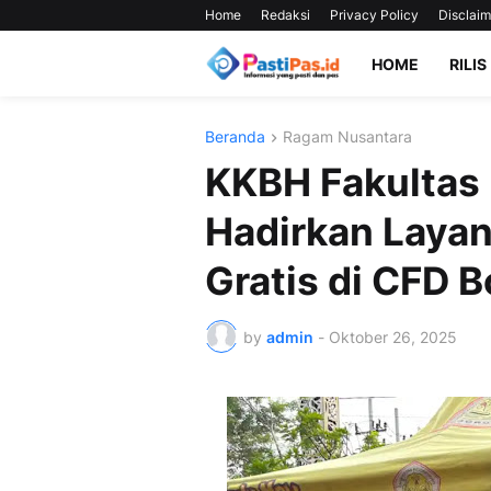
Home
Redaksi
Privacy Policy
Disclaim
HOME
RILIS
Beranda
Ragam Nusantara
KKBH Fakultas
Hadirkan Laya
Gratis di CFD 
by
admin
-
Oktober 26, 2025