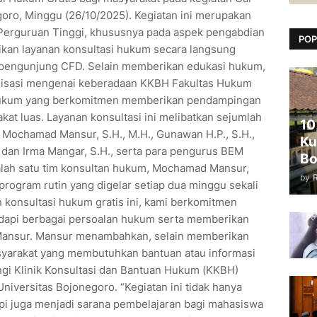
oro, Minggu (26/10/2025). Kegiatan ini merupakan
 Perguruan Tinggi, khususnya pada aspek pengabdian
POP
kan layanan konsultasi hukum secara langsung
pengunjung CFD. Selain memberikan edukasi hukum,
ialisasi mengenai keberadaan KKBH Fakultas Hukum
hukum yang berkomitmen memberikan pendampingan
t luas. Layanan konsultasi ini melibatkan sejumlah
10
 Mochamad Mansur, S.H., M.H., Gunawan H.P., S.H.,
Ku
, dan Irma Mangar, S.H., serta para pengurus BEM
Bo
lah satu tim konsultan hukum, Mochamad Mansur,
by
 program rutin yang digelar setiap dua minggu sekali
n konsultasi hukum gratis ini, kami berkomitmen
api berbagai persoalan hukum serta memberikan
 Mansur. Mansur menambahkan, selain memberikan
asyarakat yang membutuhkan bantuan atau informasi
ngi Klinik Konsultasi dan Bantuan Hukum (KKBH)
iversitas Bojonegoro. “Kegiatan ini tidak hanya
i juga menjadi sarana pembelajaran bagi mahasiswa