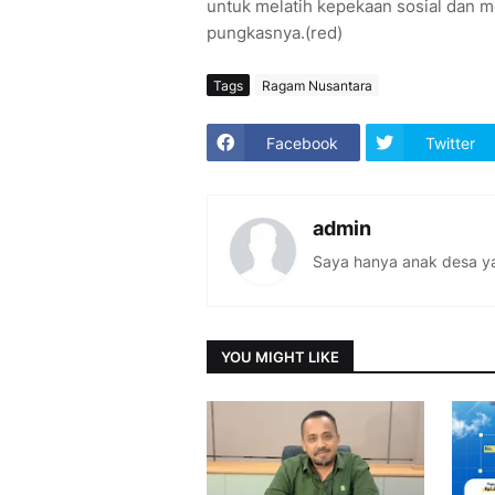
untuk melatih kepekaan sosial dan m
pungkasnya.(red)
Tags
Ragam Nusantara
Facebook
Twitter
admin
Saya hanya anak desa ya
YOU MIGHT LIKE