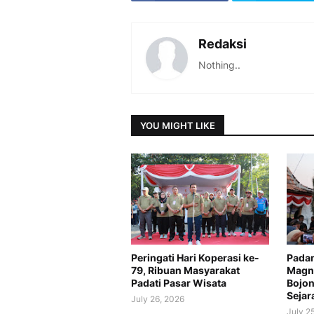
Redaksi
Nothing..
YOU MIGHT LIKE
Peringati Hari Koperasi ke-
Padan
79, Ribuan Masyarakat
Magne
Padati Pasar Wisata
Bojon
Sejar
July 26, 2026
July 2