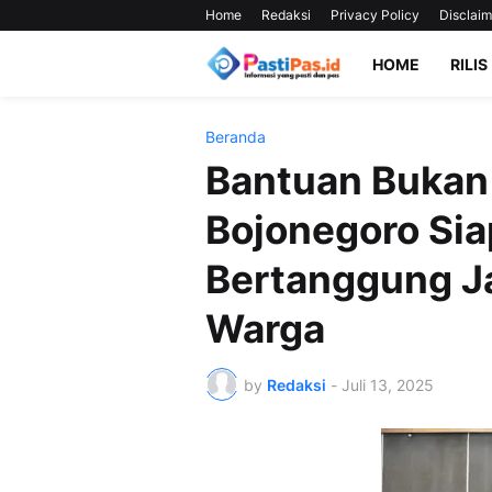
Home
Redaksi
Privacy Policy
Disclaim
HOME
RILIS
Beranda
Bantuan Bukan 
Bojonegoro Sia
Bertanggung J
Warga
by
Redaksi
-
Juli 13, 2025