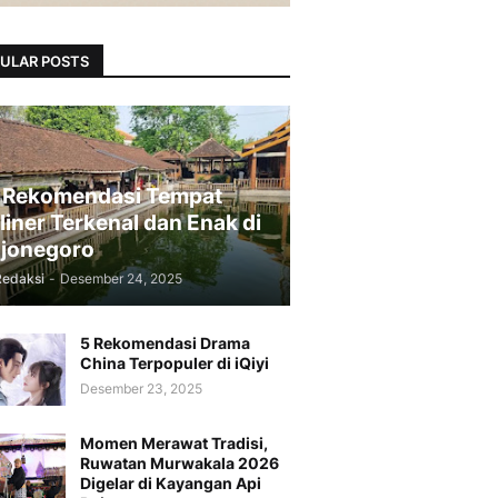
ULAR POSTS
 Rekomendasi Tempat
liner Terkenal dan Enak di
jonegoro
Redaksi
-
Desember 24, 2025
5 Rekomendasi Drama
China Terpopuler di iQiyi
Desember 23, 2025
Momen Merawat Tradisi,
Ruwatan Murwakala 2026
Digelar di Kayangan Api