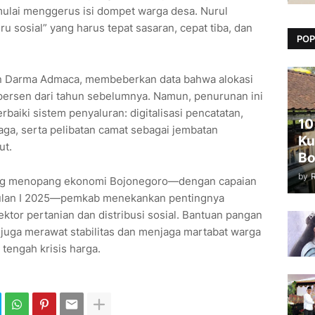
mulai menggerus isi dompet warga desa. Nurul
ru sosial” yang harus tepat sasaran, cepat tiba, dan
POP
n Darma Admaca, membeberkan data bahwa alokasi
0 persen dari tahun sebelumnya. Namun, penurunan ini
baiki sistem penyaluran: digitalisasi pencatatan,
10
aga, serta pelibatan camat sebagai jembatan
Ku
ut.
Bo
by
yang menopang ekonomi Bojonegoro—dengan capaian
wulan I 2025—pemkab menekankan pentingnya
tor pertanian dan distribusi sosial. Bantuan pangan
juga merawat stabilitas dan menjaga martabat warga
tengah krisis harga.