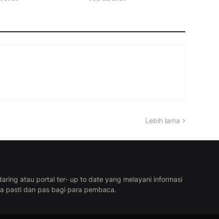
Lebih lama
aring atau portal ter- up to date yang melayani informasi
ra pasti dan pas bagi para pembaca.