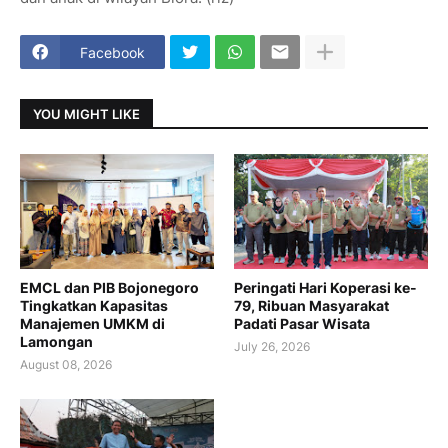
Facebook
YOU MIGHT LIKE
EMCL dan PIB Bojonegoro
Peringati Hari Koperasi ke-
Tingkatkan Kapasitas
79, Ribuan Masyarakat
Manajemen UMKM di
Padati Pasar Wisata
Lamongan
July 26, 2026
August 08, 2026