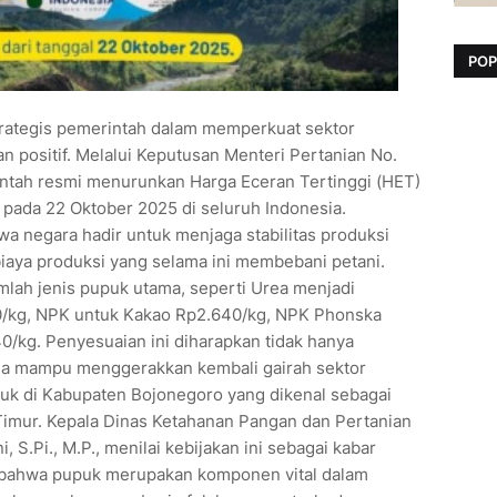
POP
trategis pemerintah dalam memperkuat sektor
 positif. Melalui Keputusan Menteri Pertanian No.
ntah resmi menurunkan Harga Eceran Tertinggi (HET)
 pada 22 Oktober 2025 di seluruh Indonesia.
hwa negara hadir untuk menjaga stabilitas produksi
biaya produksi yang selama ini membebani petani.
lah jenis pupuk utama, seperti Urea menjadi
0/kg, NPK untuk Kakao Rp2.640/kg, NPK Phonska
/kg. Penyesuaian ini diharapkan tidak hanya
uga mampu menggerakkan kembali gairah sektor
suk di Kabupaten Bojonegoro yang dikenal sebagai
Timur. Kepala Dinas Ketahanan Pangan dan Pertanian
 S.Pi., M.P., menilai kebijakan ini sebagai kabar
n bahwa pupuk merupakan komponen vital dalam