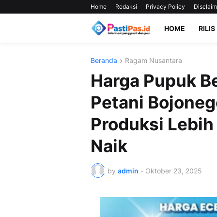
Home
Redaksi
Privacy Policy
Disclaim
HOME
RILIS
Beranda
Ragam Nusantara
Harga Pupuk Be
Petani Bojoneg
Produksi Lebih 
Naik
by
admin
-
Oktober 23, 2025