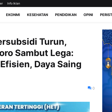
er
Info Iklan
EKONMI
KESEHATAN
PENDIDIKAN
OPINI
PERIS
rsubsidi Turun,
oro Sambut Lega:
Efisien, Daya Saing
0