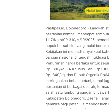
Pastipas.id, Bojonegoro - Langkah s
pertanian kembali mendapat sambutan
1117/Kpts/SR.310/M/10/2025, pemeri
pupuk bersubsidi yang mulai berlaku
Kebijakan ini menjadi sinyal kuat ba
pangan nasional di tengah fluktuasi 
Penurunan harga berlaku untuk sejum
Rp1.800/kg, ZA Khusus Tebu Rp1.36
Rp1.840/kg, dan Pupuk Organik Rp640
meringankan beban petani, tetapi j
pertanian di berbagai daerah, terma
salah satu lumbung pangan di Jawa 
Kabupaten Bojonegoro, Zaenal Fanani,
gembira bagi petani. Ia menegaska