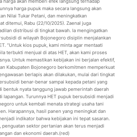
ya harga akan memberi efek langsung terhadap
urunnya harga pupuk maka secara langsung akan
an Nilai Tukar Petani, dan meningkatkan
aat ditemui, Rabu (22/10/2025). Zaenal juga
lan distribusi di tingkat bawah. Ia mengingatkan
rsubsidi di wilayah Bojonegoro disiplin menjalankan
ET. “Untuk kios pupuk, kami minta agar mentaati
la terbukti menjual di atas HET, akan kami proses
snya. Untuk memastikan kebijakan ini berjalan efektif,
nian Kabupaten Bojonegoro berkomitmen memperkuat
ngawasan berlapis akan dilakukan, mulai dari tingkat
 bersubsidi benar-benar sampai kepada petani yang
di bentuk nyata tanggung jawab pemerintah daerah
di lapangan. Turunnya HET pupuk bersubsidi menjadi
egoro untuk kembali menata strategi usaha tani
ien. Harapannya, hasil panen yang meningkat dan
njadi indikator bahwa kebijakan ini tepat sasaran.
penguatan sektor pertanian akan terus menjadi
pangan dan ekonomi daerah.(red)