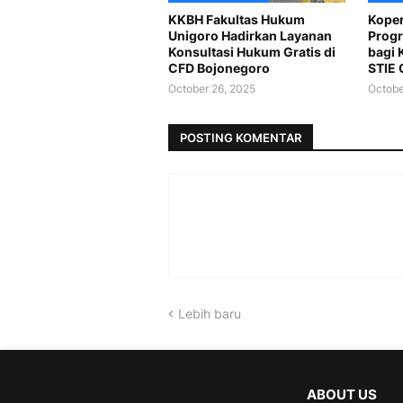
KKBH Fakultas Hukum
Koper
Unigoro Hadirkan Layanan
Progr
Konsultasi Hukum Gratis di
bagi 
CFD Bojonegoro
STIE 
October 26, 2025
Octobe
POSTING KOMENTAR
Lebih baru
ABOUT US