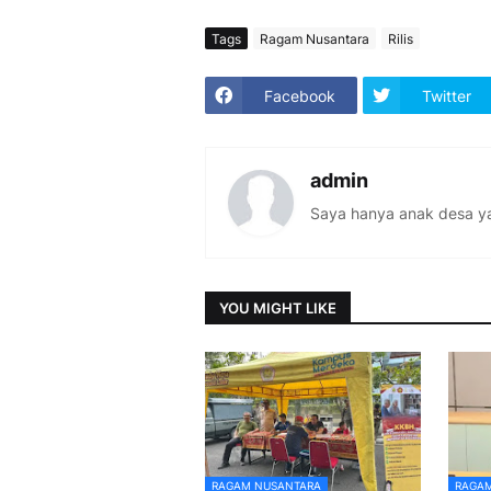
Tags
Ragam Nusantara
Rilis
Facebook
Twitter
admin
Saya hanya anak desa ya
YOU MIGHT LIKE
RAGAM NUSANTARA
RAGAM