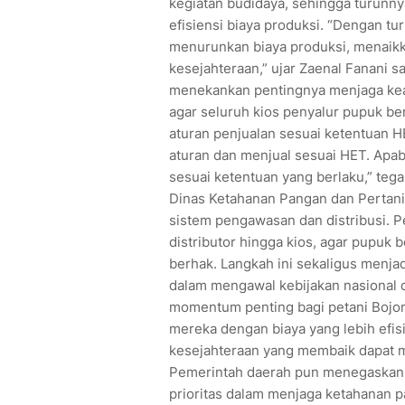
kegiatan budidaya, sehingga turunn
efisiensi biaya produksi. “Dengan t
menurunkan biaya produksi, menaikk
kesejahteraan,” ujar Zaenal Fanani s
menekankan pentingnya menjaga keadi
agar seluruh kios penyalur pupuk be
aturan penjualan sesuai ketentuan H
aturan dan menjual sesuai HET. Apabi
sesuai ketentuan yang berlaku,” tega
Dinas Ketahanan Pangan dan Perta
sistem pengawasan dan distribusi. Pe
distributor hingga kios, agar pupuk
berhak. Langkah ini sekaligus menja
dalam mengawal kebijakan nasional 
momentum penting bagi petani Bojon
mereka dengan biaya yang lebih efis
kesejahteraan yang membaik dapat me
Pemerintah daerah pun menegaskan, 
prioritas dalam menjaga ketahanan 