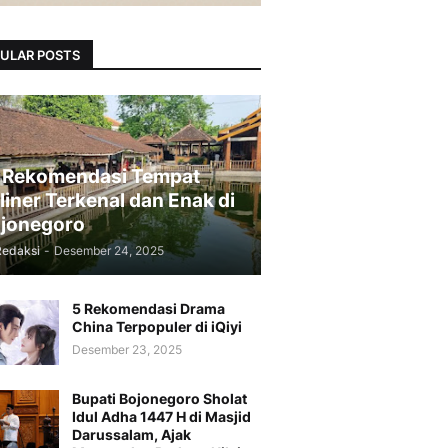
ULAR POSTS
 Rekomendasi Tempat
liner Terkenal dan Enak di
jonegoro
Redaksi
-
Desember 24, 2025
5 Rekomendasi Drama
China Terpopuler di iQiyi
Desember 23, 2025
Bupati Bojonegoro Sholat
Idul Adha 1447 H di Masjid
Darussalam, Ajak