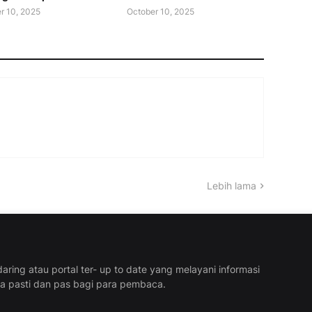
r 10, 2025
October 10, 2025
Lebih lama
aring atau portal ter- up to date yang melayani informasi
ra pasti dan pas bagi para pembaca.