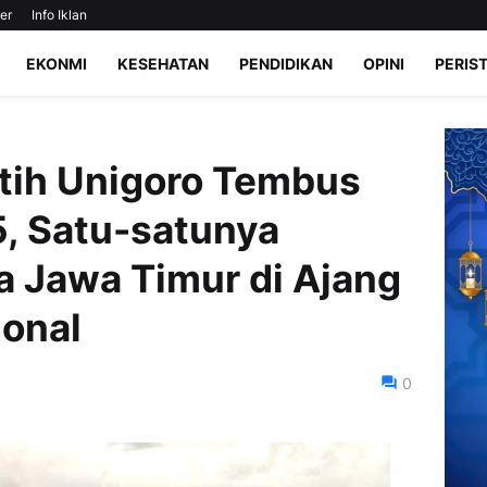
er
Info Iklan
EKONMI
KESEHATAN
PENDIDIKAN
OPINI
PERIS
tih Unigoro Tembus
5, Satu-satunya
 Jawa Timur di Ajang
ional
0