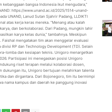
dan kebanggaan bangsa Indonesia ikut mengudara,”
(UNAND: https://www.unand.ac.id/2025/1514-unand-
epada UNAND, Lanud Sutan Sjahrir Padang, LLDIKTI
ional atas kerja keras mereka. “Menang atau kalah
rkarya, dan berkolaborasi. Dari Padang, mungkin lahir
asilkan karya kelas dunia,” tambahnya. Meskipun
s. Faishal mengatakan tim akan menggelar evaluasi
 divisi RP dan Technology Development (TD). Selain
pra-lomba dan kesiapan teknis. Unigoro menargetkan
026. Partisipasi ini menegaskan posisi Unigoro
dukung riset terapan melalui kolaborasi dosen,
 dukungan itu, Unigoro bertujuan melahirkan talenta
ika dan dirgantara. Dari Bojonegoro, tim itu bermimpi
awa nama kampus dan daerah ke panggung inovasi