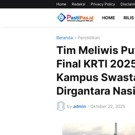
Home
Redaksi
Privacy Policy
Disclaim
HOME
RILIS
Beranda
Pendidikan
Tim Meliwis Pu
Final KRTI 202
Kampus Swasta
Dirgantara Nas
by
admin
-
Oktober 22, 2025