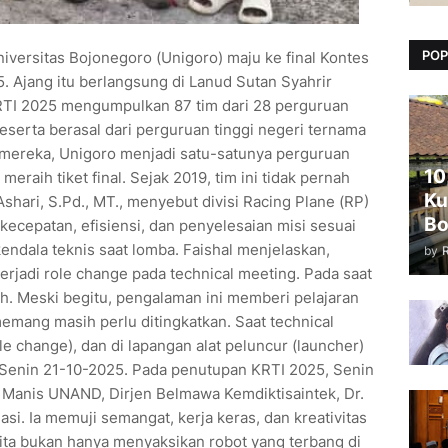
POP
Universitas Bojonegoro (Unigoro) maju ke final Kontes
. Ajang itu berlangsung di Lanud Sutan Syahrir
RTI 2025 mengumpulkan 87 tim dari 28 perguruan
peserta berasal dari perguruan tinggi negeri ternama
a mereka, Unigoro menjadi satu-satunya perguruan
10
eraih tiket final. Sejak 2019, tim ini tidak pernah
Ku
Ashari, S.Pd., MT., menyebut divisi Racing Plane (RP)
Bo
uk kecepatan, efisiensi, dan penyelesaian misi sesuai
endala teknis saat lomba. Faishal menjelaskan,
by
terjadi role change pada technical meeting. Pada saat
h. Meski begitu, pengalaman ini memberi pelajaran
memang masih perlu ditingkatkan. Saat technical
le change), dan di lapangan alat peluncur (launcher)
, Senin 21-10-2025. Pada penutupan KRTI 2025, Senin
 Manis UNAND, Dirjen Belmawa Kemdiktisaintek, Dr.
i. Ia memuji semangat, kerja keras, dan kreativitas
kita bukan hanya menyaksikan robot yang terbang di