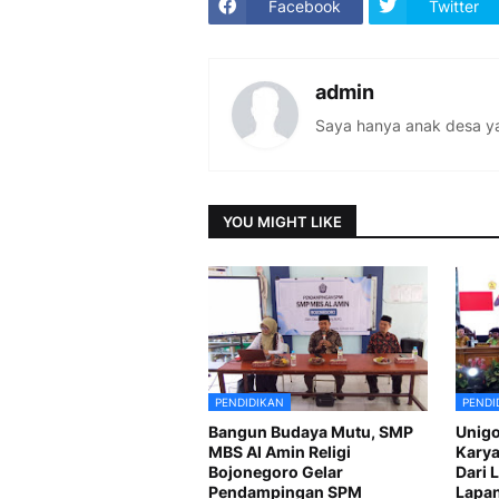
Facebook
Twitter
admin
Saya hanya anak desa ya
YOU MIGHT LIKE
PENDIDIKAN
PENDI
Bangun Budaya Mutu, SMP
Unig
MBS Al Amin Religi
Karya
Bojonegoro Gelar
Dari 
Pendampingan SPM
Lapa