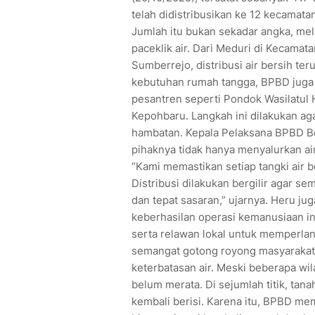
telah didistribusikan ke 12 kecamat
Jumlah itu bukan sekadar angka, mel
paceklik air. Dari Meduri di Kecam
Sumberrejo, distribusi air bersih teru
kebutuhan rumah tangga, BPBD juga
pesantren seperti Pondok Wasilatul H
Kepohbaru. Langkah ini dilakukan aga
hambatan. Kepala Pelaksana BPBD B
pihaknya tidak hanya menyalurkan air
“Kami memastikan setiap tangki air
Distribusi dilakukan bergilir agar s
dan tepat sasaran,” ujarnya. Heru ju
keberhasilan operasi kemanusiaan 
serta relawan lokal untuk memperlan
semangat gotong royong masyarakat 
keterbatasan air. Meski beberapa wi
belum merata. Di sejumlah titik, t
kembali berisi. Karena itu, BPBD mem