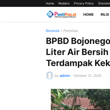
Home
Redaksi
Privacy Policy
Disclaim
HOME
RILIS
Beranda
Peristiwa
BPBD Bojonegor
Liter Air Bersi
Terdampak Kek
by
admin
-
Oktober 21, 2025