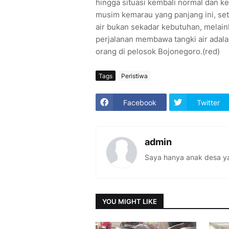
hingga situasi kembali normal dan k
musim kemarau yang panjang ini, seti
air bukan sekadar kebutuhan, melain
perjalanan membawa tangki air adal
orang di pelosok Bojonegoro.(red)
Tags
Peristiwa
Facebook
Twitter
admin
Saya hanya anak desa ya
YOU MIGHT LIKE