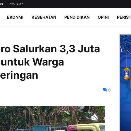
er
Info Iklan
EKONMI
KESEHATAN
PENDIDIKAN
OPINI
PERIS
o Salurkan 3,3 Juta
h untuk Warga
eringan
0