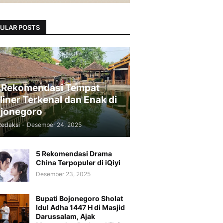
ULAR POSTS
 Rekomendasi Tempat
liner Terkenal dan Enak di
jonegoro
Redaksi
-
Desember 24, 2025
5 Rekomendasi Drama
China Terpopuler di iQiyi
Desember 23, 2025
Bupati Bojonegoro Sholat
Idul Adha 1447 H di Masjid
Darussalam, Ajak