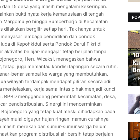
an dan 15 desa yang masih mengalami kekeringan.
ainkan bukti nyata kerja kemanusiaan di tengah
POP
atan Margomulyo hingga Sumberharjo di Kecamatan
s dilakukan bergilir setiap hari. Tak hanya untuk
 menyasar lembaga pendidikan dan pondok
uda di Kepohkidul serta Pondok Darul Fikri di
r aktivitas belajar-mengajar tetap berjalan tanpa
10
ojonegoro, Heru Wicaksi, menegaskan bahwa
Ku
, tetapi juga memantau kondisi lapangan secara rutin.
Bo
 benar-benar sampai ke warga yang membutuhkan.
by
emua wilayah terdampak mendapat giliran secara adil
ga menjelaskan, kerja sama lintas pihak menjadi kunci
ini. BPBD menggandeng pemerintah kecamatan, desa,
car pendistribusian. Sinergi ini mencerminkan
Bojonegoro yang tetap kuat meski dihadapkan pada
layah mulai diguyur hujan ringan, namun curahnya
anah masih merekah dan sumur-sumur warga belum
astikan program distribusi air bersih tetap berjalan