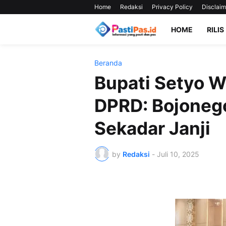
Home
Redaksi
Privacy Policy
Disclaim
HOME
RILIS
Beranda
Bupati Setyo 
DPRD: Bojonego
Sekadar Janji
by
Redaksi
-
Juli 10, 2025