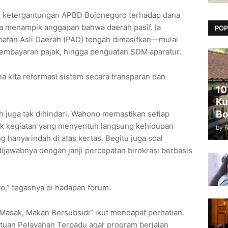
i ketergantungan APBD Bojonegoro terhadap dana
 ia menampik anggapan bahwa daerah pasif. Ia
POP
atan Asli Daerah (PAD) tengah dimasifkan—mulai
i pembayaran pajak, hingga penguatan SDM aparatur.
na kita reformasi sistem secara transparan dan
10
Ku
Bo
 juga tak dihindari. Wahono memastikan setiap
uk kegiatan yang menyentuh langsung kehidupan
by
 hanya indah di atas kertas. Begitu juga soal
dijawabnya dengan janji percepatan birokrasi berbasis
to,” tegasnya di hadapan forum.
Masak, Makan Bersubsidi” ikut mendapat perhatian.
uan Pelayanan Terpadu agar program berjalan