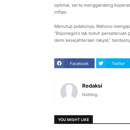
optimal, serta menggandeng kopera
inflasi.
Menutup pidatonya, Wahono mengaja
“Bojonegoro tak butuh perseteruan po
demi kesejahteraan rakyat,” tandasny
Facebook
Twitter
Redaksi
Nothing..
YOU MIGHT LIKE