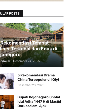
ULAR POSTS
 Rekomendasi Tempat
liner Terkenal dan Enak di
jonegoro
Redaksi
-
Desember 24, 2025
5 Rekomendasi Drama
China Terpopuler di iQiyi
Desember 23, 2025
Bupati Bojonegoro Sholat
Idul Adha 1447 H di Masjid
Darussalam, Ajak