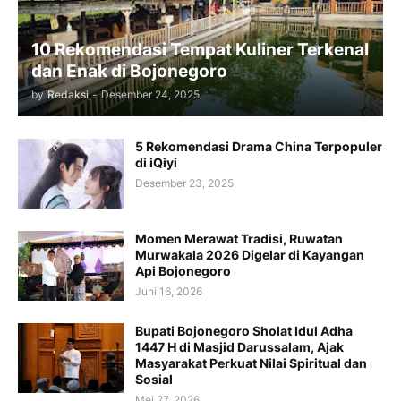
10 Rekomendasi Tempat Kuliner Terkenal
dan Enak di Bojonegoro
by
Redaksi
-
Desember 24, 2025
5 Rekomendasi Drama China Terpopuler
di iQiyi
Desember 23, 2025
Momen Merawat Tradisi, Ruwatan
Murwakala 2026 Digelar di Kayangan
Api Bojonegoro
Juni 16, 2026
Bupati Bojonegoro Sholat Idul Adha
1447 H di Masjid Darussalam, Ajak
Masyarakat Perkuat Nilai Spiritual dan
Sosial
Mei 27, 2026