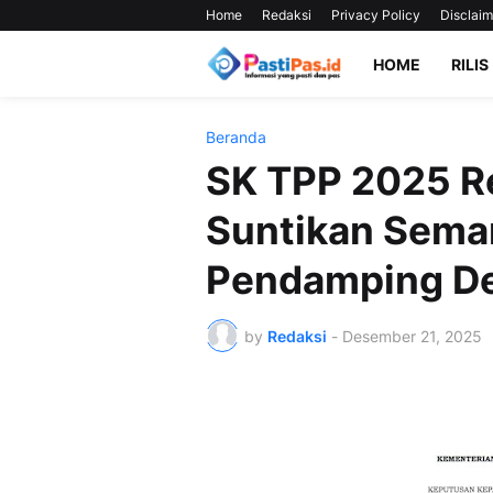
Home
Redaksi
Privacy Policy
Disclaim
HOME
RILIS
Beranda
SK TPP 2025 Re
Suntikan Sema
Pendamping D
by
Redaksi
-
Desember 21, 2025