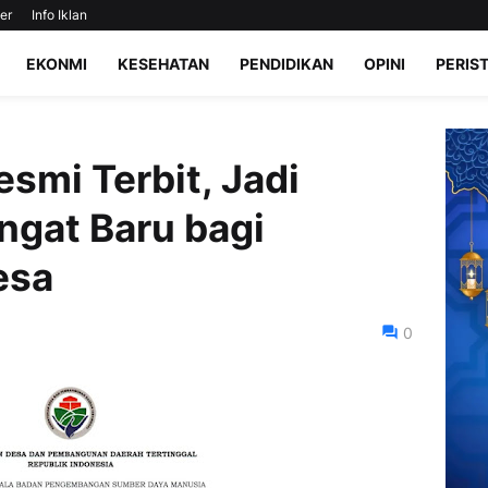
er
Info Iklan
EKONMI
KESEHATAN
PENDIDIKAN
OPINI
PERIS
smi Terbit, Jadi
ngat Baru bagi
esa
0