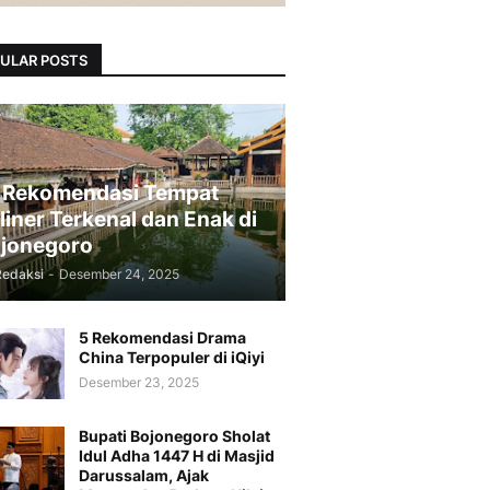
ULAR POSTS
 Rekomendasi Tempat
liner Terkenal dan Enak di
jonegoro
Redaksi
-
Desember 24, 2025
5 Rekomendasi Drama
China Terpopuler di iQiyi
Desember 23, 2025
Bupati Bojonegoro Sholat
Idul Adha 1447 H di Masjid
Darussalam, Ajak