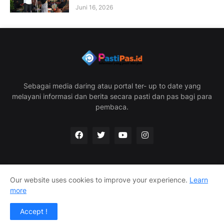
Juni 16, 2026
Sebagai media daring atau portal ter- up to date yang
melayani informasi dan berita secara pasti dan pas bagi para
pembaca.
Our website uses cookies to improve your experience.
Learn
Home
Redaksi
Privacy Policy
Disclaimer
more
Info Iklan
Accept !
Pastipas.id @2025