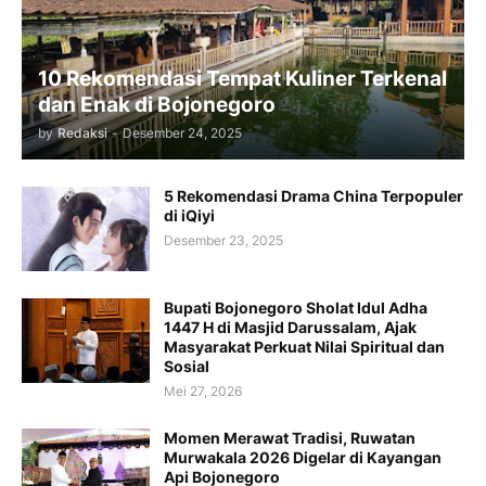
10 Rekomendasi Tempat Kuliner Terkenal
dan Enak di Bojonegoro
by
Redaksi
-
Desember 24, 2025
5 Rekomendasi Drama China Terpopuler
di iQiyi
Desember 23, 2025
Bupati Bojonegoro Sholat Idul Adha
1447 H di Masjid Darussalam, Ajak
Masyarakat Perkuat Nilai Spiritual dan
Sosial
Mei 27, 2026
Momen Merawat Tradisi, Ruwatan
Murwakala 2026 Digelar di Kayangan
Api Bojonegoro