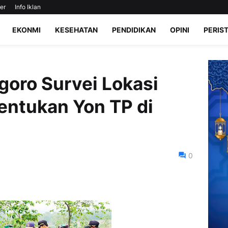
er
Info Iklan
EKONMI
KESEHATAN
PENDIDIKAN
OPINI
PERIS
oro Survei Lokasi
ntukan Yon TP di
0