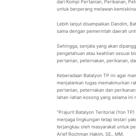
dari Kompi Pertanian, Perikanan, Pet
untuk berperang melawan kemiskinan
Lebih lanjut disampaikan Dandim, Ba
sama dengan pemerintah daerah un
Sehingga, senjata yang akan dipanggu
pengetahuan atau keahlian sesuai b
pertanian, peternakan, perikanan, d
Keberadaan Batalyon TP ini agar ma
menjalankan tugas memakmurkan rak
pertanian, peternakan dan perikana
lahan-lahan kosong yang selama ini
“Prajurit Batalyon Teritorial (Yon T
menjaga lingkungan tetap lestari ya
terjangkau oleh masyarakat untuk per
Arief Rochman Hakim, SE., MM.