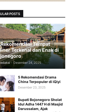
ULAR POSTS
 Rekomendasi Tempat
liner Terkenal dan Enak di
jonegoro
Redaksi
-
Desember 24, 2025
5 Rekomendasi Drama
China Terpopuler di iQiyi
Desember 23, 2025
Bupati Bojonegoro Sholat
Idul Adha 1447 H di Masjid
Darussalam, Ajak