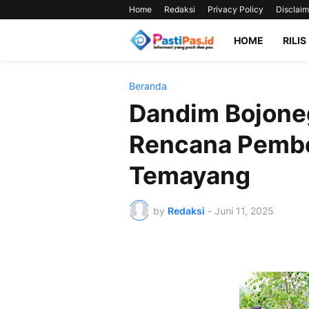
Home
Redaksi
Privacy Policy
Disclaim
HOME
RILIS
Beranda
Dandim Bojoneg
Rencana Pembe
Temayang
by
Redaksi
-
Juni 11, 2025