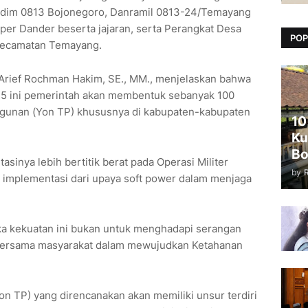
Kodim 0813 Bojonegoro, Danramil 0813-24/Temayang
per Dander beserta jajaran, serta Perangkat Desa
POP
Kecamatan Temayang.
Arief Rochman Hakim, SE., MM., menjelaskan bahwa
25 ini pemerintah akan membentuk sebanyak 100
angunan (Yon TP) khususnya di kabupaten-kabupaten
10
Ku
Bo
sinya lebih bertitik berat pada Operasi Militer
by
 implementasi dari upaya soft power dalam menjaga
aka kekuatan ini bukan untuk menghadapi serangan
bersama masyarakat dalam mewujudkan Ketahanan
on TP) yang direncanakan akan memiliki unsur terdiri