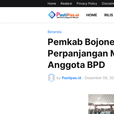
Home
Redaksi
Privacy Policy
Disclaim
HOME
RILIS
Beranda
Pemkab Bojone
Perpanjangan 
Anggota BPD
by
Pastipas.id
-
Desember 06, 2