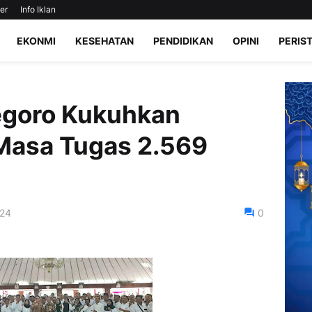
er
Info Iklan
EKONMI
KESEHATAN
PENDIDIKAN
OPINI
PERIS
goro Kukuhkan
Masa Tugas 2.569
024
0