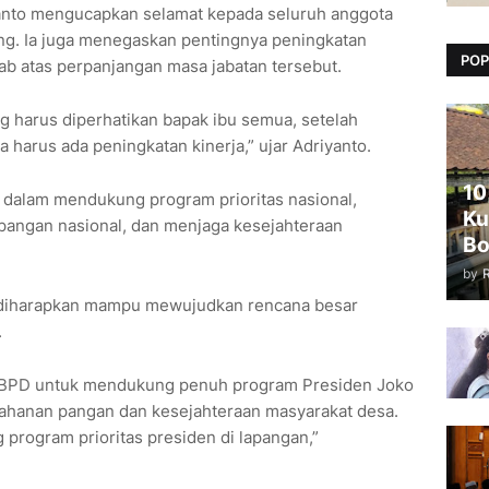
anto mengucapkan selamat kepada seluruh anggota
g. Ia juga menegaskan pentingnya peningkatan
POP
ab atas perpanjangan masa jabatan tersebut.
g harus diperhatikan bapak ibu semua, setelah
harus ada peningkatan kinerja,” ujar Adriyanto.
10
 dalam mendukung program prioritas nasional,
Ku
pangan nasional, dan menjaga kesejahteraan
Bo
by
a diharapkan mampu mewujudkan rencana besar
.
a BPD untuk mendukung penuh program Presiden Joko
ahanan pangan dan kesejahteraan masyarakat desa.
program prioritas presiden di lapangan,”