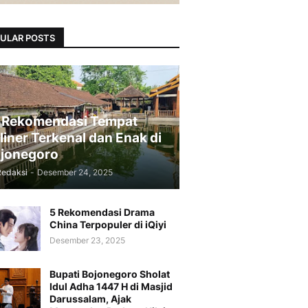
ULAR POSTS
 Rekomendasi Tempat
liner Terkenal dan Enak di
jonegoro
Redaksi
-
Desember 24, 2025
5 Rekomendasi Drama
China Terpopuler di iQiyi
Desember 23, 2025
Bupati Bojonegoro Sholat
Idul Adha 1447 H di Masjid
Darussalam, Ajak