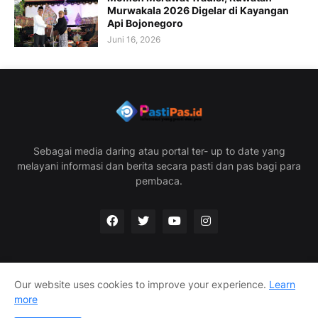
Murwakala 2026 Digelar di Kayangan
Api Bojonegoro
Juni 16, 2026
Sebagai media daring atau portal ter- up to date yang
melayani informasi dan berita secara pasti dan pas bagi para
pembaca.
Our website uses cookies to improve your experience.
Learn
Home
Redaksi
Privacy Policy
Disclaimer
more
Info Iklan