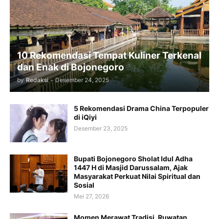
10 Rekomendasi Tempat Kuliner Terkenal
dan Enak di Bojonegoro
by
Redaksi
-
Desember 24, 2025
5 Rekomendasi Drama China Terpopuler
di iQiyi
Desember 23, 2025
Bupati Bojonegoro Sholat Idul Adha
1447 H di Masjid Darussalam, Ajak
Masyarakat Perkuat Nilai Spiritual dan
Sosial
Mei 27, 2026
Momen Merawat Tradisi, Ruwatan