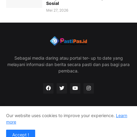
Sosial
Mei 27, 2026
Sebagai media daring atau portal ter- up to date yang
melayani informasi dan berita secara pasti dan pas bagi para
pembaca.
Our website uses cookies to improve your experience.
Learn
Home
Redaksi
Privacy Policy
Disclaimer
more
Info Iklan
Accept !
Pastipas.id @2025