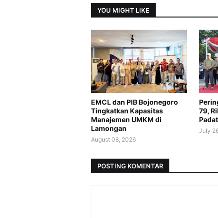
YOU MIGHT LIKE
EMCL dan PIB Bojonegoro
Perin
Tingkatkan Kapasitas
79, R
Manajemen UMKM di
Padat
Lamongan
July 2
August 08, 2026
POSTING KOMENTAR