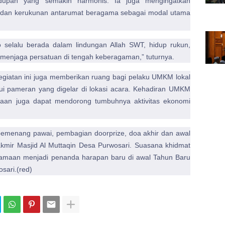
hidupan yang semakin harmonis. Ia juga mengingatkan
 dan kerukunan antarumat beragama sebagai modal utama
 selalu berada dalam lindungan Allah SWT, hidup rukun,
menjaga persatuan di tengah keberagaman,” tuturnya.
kegiatan ini juga memberikan ruang bagi pelaku UMKM lokal
i pameran yang digelar di lokasi acara. Kehadiran UMKM
aan juga dapat mendorong tumbuhnya aktivitas ekonomi
emenang pawai, pembagian doorprize, doa akhir dan awal
Takmir Masjid Al Muttaqin Desa Purwosari. Suasana khidmat
amaan menjadi penanda harapan baru di awal Tahun Baru
osari.(red)