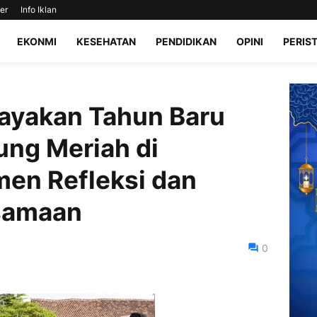
er
Info Iklan
EKONMI
KESEHATAN
PENDIDIKAN
OPINI
PERIS
Rayakan Tahun Baru
ung Meriah di
en Refleksi dan
samaan
0