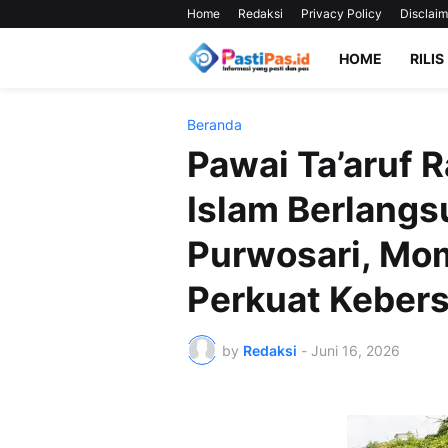
Home
Redaksi
Privacy Policy
Disclaim
HOME
RILIS
Beranda
Pawai Ta’aruf 
Islam Berlangs
Purwosari, Mom
Perkuat Keber
by
Redaksi
-
Juni 16, 2026