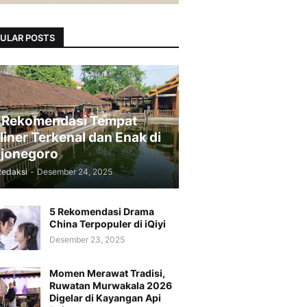
ULAR POSTS
 Rekomendasi Tempat
liner Terkenal dan Enak di
jonegoro
Redaksi
-
Desember 24, 2025
5 Rekomendasi Drama
China Terpopuler di iQiyi
Desember 23, 2025
Momen Merawat Tradisi,
Ruwatan Murwakala 2026
Digelar di Kayangan Api