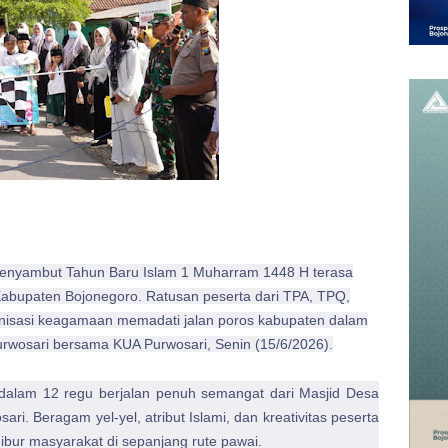
nyambut Tahun Baru Islam 1 Muharram 1448 H terasa
Kabupaten Bojonegoro. Ratusan peserta dari TPA, TPQ,
anisasi keagamaan memadati jalan poros kabupaten dalam
urwosari bersama KUA Purwosari, Senin (15/6/2026).
dalam 12 regu berjalan penuh semangat dari Masjid Desa
i. Beragam yel-yel, atribut Islami, dan kreativitas peserta
hibur masyarakat di sepanjang rute pawai.