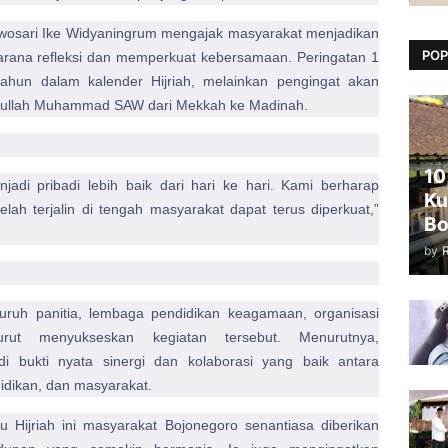
wosari Ike Widyaningrum mengajak masyarakat menjadikan
POP
rana refleksi dan memperkuat kebersamaan. Peringatan 1
ahun dalam kalender Hijriah, melainkan pengingat akan
ulullah Muhammad SAW dari Mekkah ke Madinah.
10
jadi pribadi lebih baik dari hari ke hari. Kami berharap
Ku
ah terjalin di tengah masyarakat dapat terus diperkuat,”
Bo
by
uruh panitia, lembaga pendidikan keagamaan, organisasi
rut menyukseskan kegiatan tersebut. Menurutnya,
di bukti nyata sinergi dan kolaborasi yang baik antara
idikan, dan masyarakat.
ru Hijriah ini masyarakat Bojonegoro senantiasa diberikan