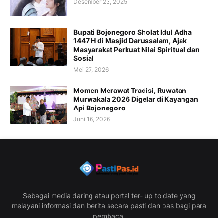
Desember 23, 2025
Bupati Bojonegoro Sholat Idul Adha
1447 H di Masjid Darussalam, Ajak
Masyarakat Perkuat Nilai Spiritual dan
Sosial
Mei 27, 2026
Momen Merawat Tradisi, Ruwatan
Murwakala 2026 Digelar di Kayangan
Api Bojonegoro
Juni 16, 2026
Sebagai media daring atau portal ter- up to date yang
melayani informasi dan berita secara pasti dan pas bagi para
pembaca.