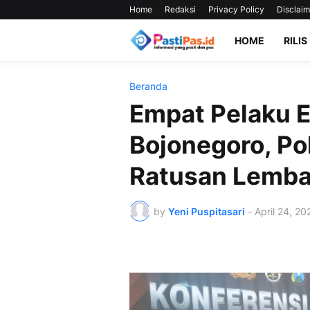
Home
Redaksi
Privacy Policy
Disclaim
HOME
RILIS
Beranda
Empat Pelaku E
Bojonegoro, Po
Ratusan Lemba
by
Yeni Puspitasari
-
April 24, 20