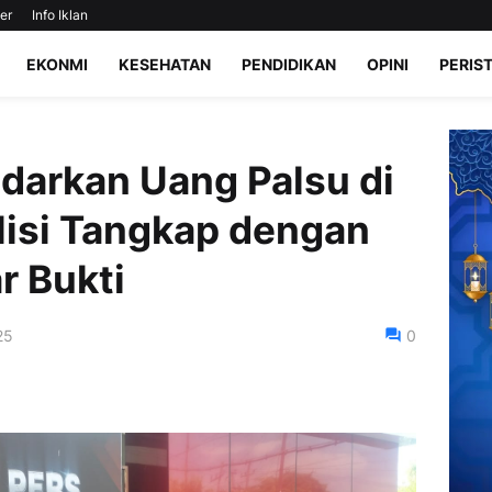
er
Info Iklan
EKONMI
KESEHATAN
PENDIDIKAN
OPINI
PERIS
darkan Uang Palsu di
lisi Tangkap dengan
r Bukti
25
0