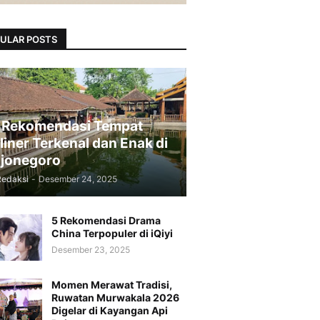
ULAR POSTS
 Rekomendasi Tempat
liner Terkenal dan Enak di
jonegoro
Redaksi
-
Desember 24, 2025
5 Rekomendasi Drama
China Terpopuler di iQiyi
Desember 23, 2025
Momen Merawat Tradisi,
Ruwatan Murwakala 2026
Digelar di Kayangan Api