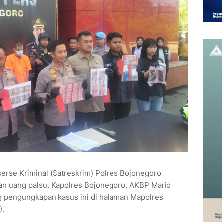
serse Kriminal (Satreskrim) Polres Bojonegoro
n uang palsu. Kapolres Bojonegoro, AKBP Mario
 pengungkapan kasus ini di halaman Mapolres
).