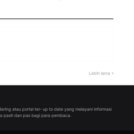
Lebih lama
aring atau portal ter- up to date yang melayani informasi
ra pasti dan pas bagi para pembaca.