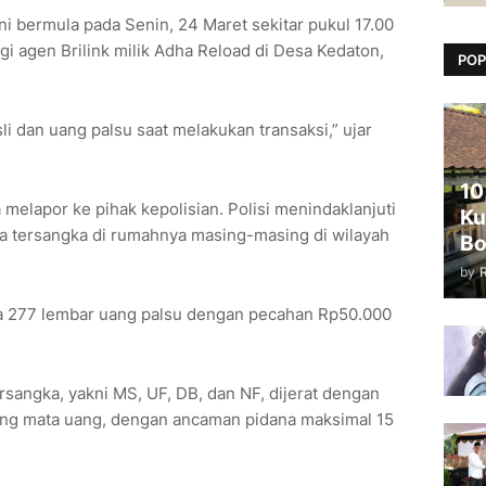
i bermula pada Senin, 24 Maret sekitar pukul 17.00
i agen Brilink milik Adha Reload di Desa Kedaton,
POP
i dan uang palsu saat melakukan transaksi,” ujar
10
melapor ke pihak kepolisian. Polisi menindaklanjuti
Ku
a tersangka di rumahnya masing-masing di wilayah
Bo
by
pa 277 lembar uang palsu dengan pecahan Rp50.000
angka, yakni MS, UF, DB, dan NF, dijerat dengan
tang mata uang, dengan ancaman pidana maksimal 15