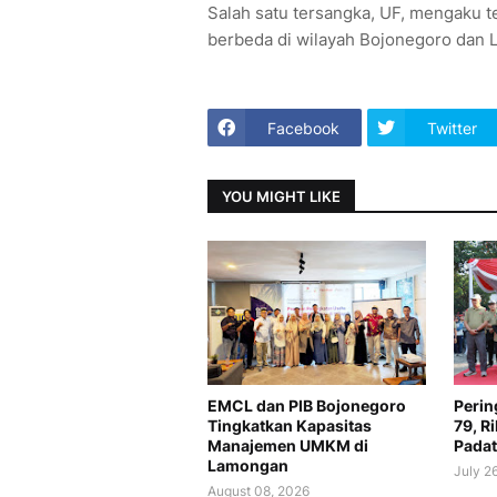
Salah satu tersangka, UF, mengaku t
berbeda di wilayah Bojonegoro dan L
Facebook
Twitter
YOU MIGHT LIKE
EMCL dan PIB Bojonegoro
Perin
Tingkatkan Kapasitas
79, R
Manajemen UMKM di
Padat
Lamongan
July 2
August 08, 2026