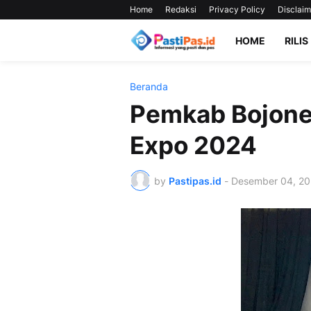
Home
Redaksi
Privacy Policy
Disclaim
HOME
RILIS
Beranda
Pemkab Bojone
Expo 2024
by
Pastipas.id
-
Desember 04, 2