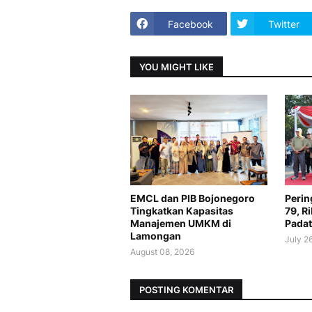
Facebook
Twitter
YOU MIGHT LIKE
EMCL dan PIB Bojonegoro
Perin
Tingkatkan Kapasitas
79, R
Manajemen UMKM di
Padat
Lamongan
July 2
August 08, 2026
POSTING KOMENTAR