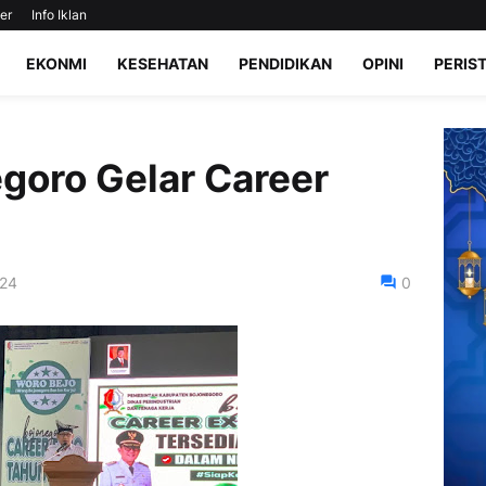
er
Info Iklan
EKONMI
KESEHATAN
PENDIDIKAN
OPINI
PERIS
goro Gelar Career
024
0