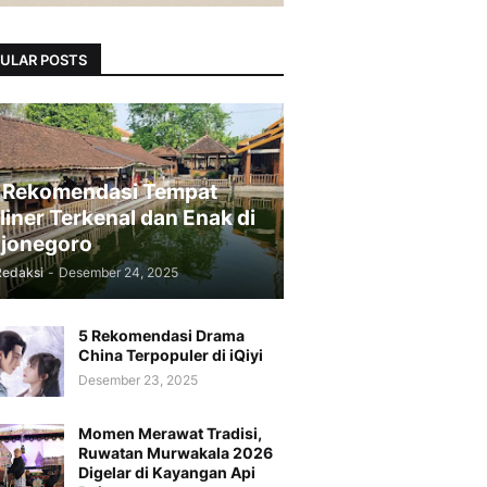
ULAR POSTS
 Rekomendasi Tempat
liner Terkenal dan Enak di
jonegoro
Redaksi
-
Desember 24, 2025
5 Rekomendasi Drama
China Terpopuler di iQiyi
Desember 23, 2025
Momen Merawat Tradisi,
Ruwatan Murwakala 2026
Digelar di Kayangan Api