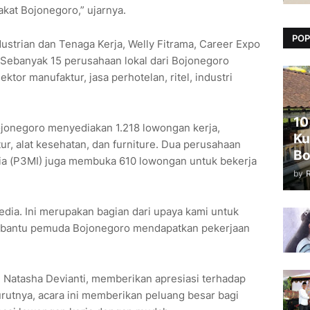
kat Bojonegoro,” ujarnya.
POP
ustrian dan Tenaga Kerja, Welly Fitrama, Career Expo
. Sebanyak 15 perusahaan lokal dari Bojonegoro
tor manufaktur, jasa perhotelan, ritel, industri
10
Bojonegoro menyediakan 1.218 lowongan kerja,
Ku
ur, alat kesehatan, dan furniture. Dua perusahaan
Bo
ia (P3MI) juga membuka 610 lowongan untuk bekerja
by
edia. Ini merupakan bagian dari upaya kami untuk
bantu pemuda Bojonegoro mendapatkan pekerjaan
Natasha Devianti, memberikan apresiasi terhadap
utnya, acara ini memberikan peluang besar bagi