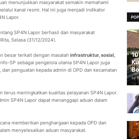
aduan menunjukkan masyarakat semakin memahami
alui kanal resmi. Hal ini juga menjadi indikator
4N Lapor.
POP
entang SP4N Lapor berhasil dan masyarakat
ita, Selasa (31/12/2024).
10
an besar terkait dengan masalah
infrastruktur, sosial,
Ku
nfo-SP sebagai pengelola utama SP4N Lapor juga
Bo
ng, dan penguatan kepada admin di OPD dan kecamatan
by
n terus meningkatkan kualitas pelayanan SP4N Lapor.
dmin SP4N Lapor dapat menanggapi aduan dalam
rencana memberikan penghargaan kepada OPD dan
dalam menyelesaikan aduan masyarakat.