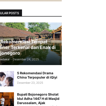
ULAR POSTS
 Rekomendasi Tempat
liner Terkenal dan Enak di
jonegoro
Redaksi
-
Desember 24, 2025
5 Rekomendasi Drama
China Terpopuler di iQiyi
Desember 23, 2025
Bupati Bojonegoro Sholat
Idul Adha 1447 H di Masjid
Darussalam, Ajak