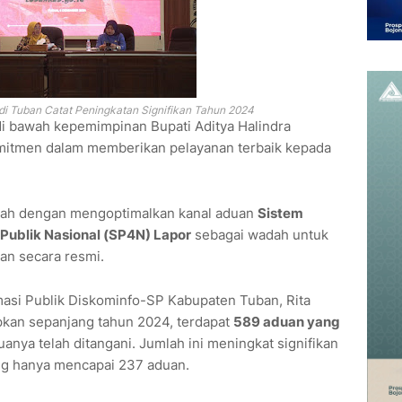
i Tuban Catat Peningkatan Signifikan Tahun 2024
di bawah kepemimpinan Bupati Aditya Halindra
omitmen dalam memberikan pelayanan terbaik kepada
alah dengan mengoptimalkan kanal aduan
Sistem
ublik Nasional (SP4N) Lapor
sebagai wadah untuk
an secara resmi.
masi Publik Diskominfo-SP Kabupaten Tuban, Rita
pkan sepanjang tahun 2024, terdapat
589 aduan yang
nya telah ditangani. Jumlah ini meningkat signifikan
ng hanya mencapai 237 aduan.