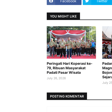
Facebook
Twitter
YOU MIGHT LIKE
Peringati Hari Koperasi ke-
Padan
79, Ribuan Masyarakat
Magne
Padati Pasar Wisata
Bojon
Sejar
July 26, 2026
July 2
POSTING KOMENTAR