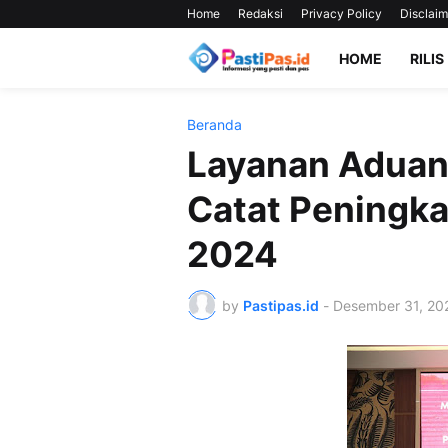
Home
Redaksi
Privacy Policy
Disclaim
HOME
RILIS
Beranda
Layanan Aduan
Catat Peningka
2024
by
Pastipas.id
-
Desember 31, 20