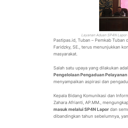
Layanan Aduan SP4N Lapor d
Pastipas.id, Tuban – Pemkab Tuban 
Faridzky, SE., terus menunjukkan k
masyarakat.
Salah satu upaya yang dilakukan ad
Pengelolaan Pengaduan Pelayanan P
menyampaikan aspirasi dan pengadu
Kepala Bidang Komunikasi dan Infor
Zahara Afrianti, AP.MM., mengungka
masuk melalui SP4N Lapor
dan semua
dibandingkan tahun sebelumnya, ya