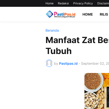
Home
Redaksi
Privacy Policy
Disclaim
HOME
RILIS
Beranda
Manfaat Zat Be
Tubuh
by
Pastipas.id
-
September 02, 2