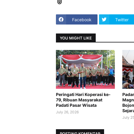
Facebook
Twitter
YOU MIGHT LIKE
Peringati Hari Koperasi ke-
Padan
79, Ribuan Masyarakat
Magne
Padati Pasar Wisata
Bojon
Sejar
July 26, 2026
July 2
POSTING KOMENTAR