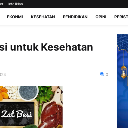
er
Info Iklan
EKONMI
KESEHATAN
PENDIDIKAN
OPINI
PERIS
si untuk Kesehatan
024
0