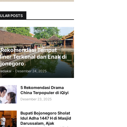
ULAR POSTS
 Rekomendasi Tempat
liner Terkenal dan Enak di
jonegoro
Redaksi
-
Desember 24, 2025
5 Rekomendasi Drama
China Terpopuler di iQiyi
Desember 23, 2025
Bupati Bojonegoro Sholat
Idul Adha 1447 H di Masjid
Darussalam, Ajak