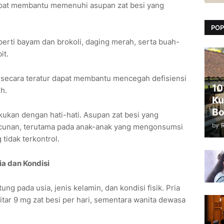
apat membantu memenuhi asupan zat besi yang
POP
perti bayam dan brokoli, daging merah, serta buah-
it.
ecara teratur dapat membantu mencegah defisiensi
10
h.
Ku
Bo
kukan dengan hati-hati. Asupan zat besi yang
by
cunan, terutama pada anak-anak yang mengonsumsi
tidak terkontrol.
a dan Kondisi
ung pada usia, jenis kelamin, dan kondisi fisik. Pria
r 9 mg zat besi per hari, sementara wanita dewasa