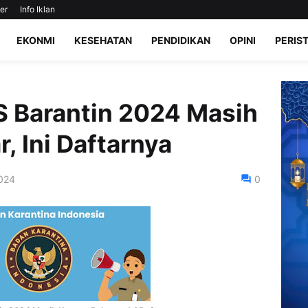
er
Info Iklan
EKONMI
KESEHATAN
PENDIDIKAN
OPINI
PERIS
S Barantin 2024 Masih
, Ini Daftarnya
024
0