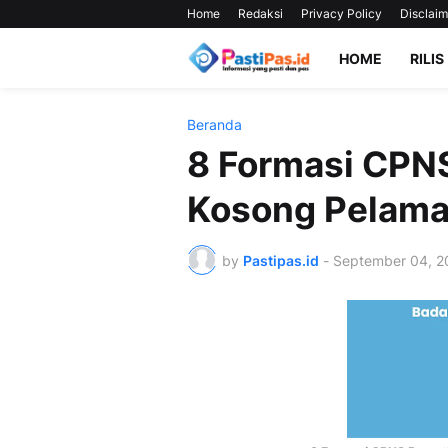
Home
Redaksi
Privacy Policy
Disclaim
HOME
RILIS
Beranda
8 Formasi CPN
Kosong Pelamar
by
Pastipas.id
-
September 04, 2