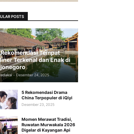
ULAR POSTS
 Rekomendasi Tempat
liner Terkenal dan Enak di
jonegoro
Redaksi
-
Desember 24, 2025
5 Rekomendasi Drama
China Terpopuler di iQiyi
Desember 23, 2025
Momen Merawat Tradisi,
Ruwatan Murwakala 2026
Digelar di Kayangan Api