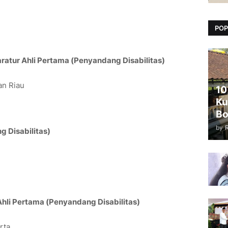
POP
atur Ahli Pertama (Penyandang Disabilitas)
an Riau
10
Ku
Bo
by
g Disabilitas)
hli Pertama (Penyandang Disabilitas)
rta