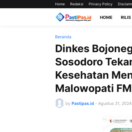
Home
Redaksi
Privacy Policy
Disclaim
HOME
RILIS
Beranda
Dinkes Bojone
Sosodoro Teka
Kesehatan Men
Malowopati FM
by
Pastipas.id
-
Agustus 31, 2024