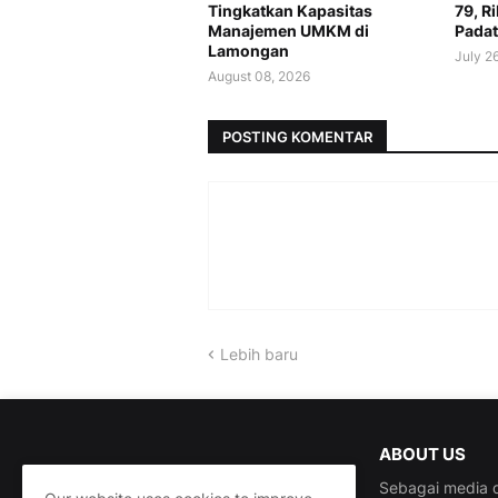
Tingkatkan Kapasitas
79, R
Manajemen UMKM di
Padat
Lamongan
July 2
August 08, 2026
POSTING KOMENTAR
Lebih baru
ABOUT US
Sebagai media d