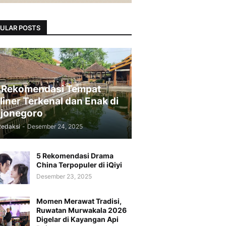
ULAR POSTS
 Rekomendasi Tempat
liner Terkenal dan Enak di
jonegoro
Redaksi
-
Desember 24, 2025
5 Rekomendasi Drama
China Terpopuler di iQiyi
Desember 23, 2025
Momen Merawat Tradisi,
Ruwatan Murwakala 2026
Digelar di Kayangan Api