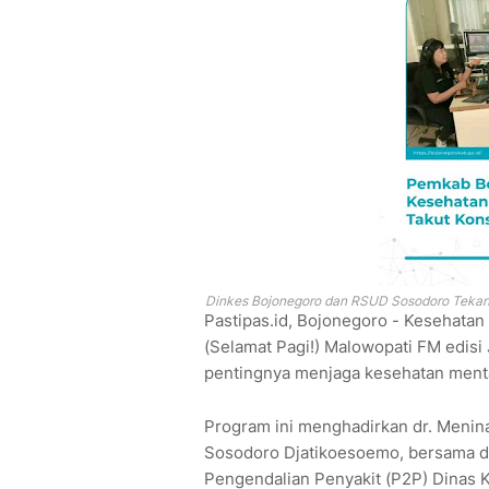
Dinkes Bojonegoro dan RSUD Sosodoro Tekan
Pastipas.id, Bojonegoro - Kesehata
(Selamat Pagi!) Malowopati FM edisi 
pentingnya menjaga kesehatan menta
Program ini menghadirkan dr. Menina
Sosodoro Djatikoesoemo, bersama dr
Pengendalian Penyakit (P2P) Dinas 