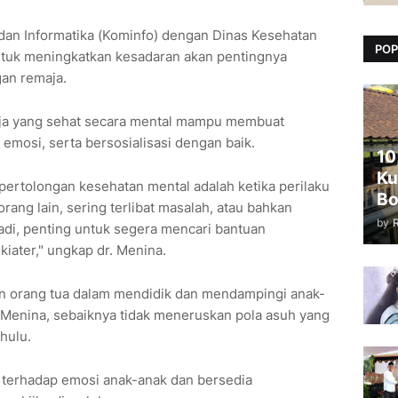
dan Informatika (Kominfo) dengan Dinas Kesehatan
POP
untuk meningkatkan kesadaran akan pentingnya
gan remaja.
ja yang sehat secara mental mampu membuat
emosi, serta bersosialisasi dengan baik.
10
Ku
pertolongan kesehatan mental adalah ketika perilaku
Bo
ang lain, sering terlibat masalah, atau bahkan
by
erjadi, penting untuk segera mencari bantuan
ikiater," ungkap dr. Menina.
n orang tua dalam mendidik dan mendampingi anak-
 Menina, sebaiknya tidak meneruskan pola asuh yang
hulu.
a terhadap emosi anak-anak dan bersedia