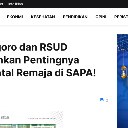
er
Info Iklan
EKONMI
KESEHATAN
PENDIDIKAN
OPINI
PERIS
goro dan RSUD
nkan Pentingnya
tal Remaja di SAPA!
0