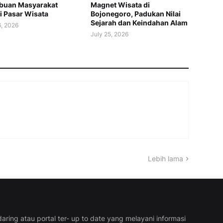
ibuan Masyarakat
Magnet Wisata di
i Pasar Wisata
Bojonegoro, Padukan Nilai
Sejarah dan Keindahan Alam
6, 2026
July 25, 2026
Lebih lama
aring atau portal ter- up to date yang melayani informasi